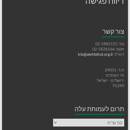
דיווח פגישה
צור קשר
טל: 02-5882155
פקס: 02-5826166
דוא"ל:
lcb@alehblind.org.il
ת.ד. 24051
הר הצופים
ירושלים - ישראל
91240
תרום לעמותת עלה