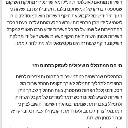
השירות מותאם לאוכלוסיות הנ"ל ומאושר על ידי מחלקת השיקום
שמטפלת בתיקו של המשתקם בלבד. חשוב לדעת בנושא זה כי
הגוף היחיד שיכול לקבוע את היקף השירות הוא המוסד לביטוח
לאומי על ידי מתן התחייבות שתועבר לעמותת על"ה. בעת קבלת
ההתחייבות על שמו של מקבל השירות יודיע הרכז האזורי למקבל
השירות ולנותן השירות את היקף השעות שאושר על ידי מחלקת
השיקום. היקף שעות זה הינו מקסימאלי ולא ניתן לחרוג ממנו.
מי הם המתמללים שיכולים לעסוק בתחום זה?
מתמללים שנרשמים כנותני שירות בתחום זה צריכים להיות
מחויבים לתהליך התמלול לאורך תקופת ההתקשרות מול
הסטודנט (לכל הפחות סמסטר). בעת התהליך יצטרך נותן
השירות להגיע למקום הכשרת/הלימודים של מקבל השירות
ולתמלל בעבורו את שנאמר במהלך השיעור. חשוב לציין כי
המתמלל צריך לכתוב ולערוך את הקובץ ולהעבירו כקובץ קריא
וברור לנותן השירות.