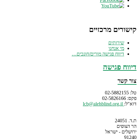
קישורים מרכזיים
שירותים
מי אנחנו
דיווח פגישה מורים/חונכים…
דיווח פגישה
צור קשר
טל: 02-5882155
פקס: 02-5826166
דוא"ל:
lcb@alehblind.org.il
ת.ד. 24051
הר הצופים
ירושלים - ישראל
91240