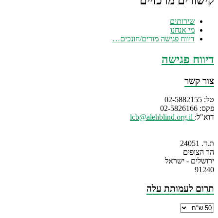
קישורים מרכזיים
שירותים
מי אנחנו
דיווח פגישה מורים/חונכים…
דיווח פגישה
צור קשר
טל: 02-5882155
פקס: 02-5826166
דוא"ל:
lcb@alehblind.org.il
ת.ד. 24051
הר הצופים
ירושלים - ישראל
91240
תרום לעמותת עלה