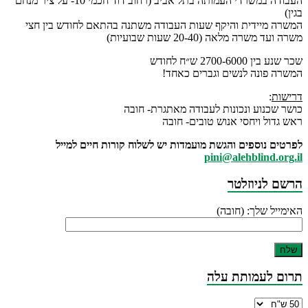
העבודה במשרדי העמותה בתל אביב (רחוב דוד חכמי 10- על ציר מנחם
בגין)
המשרה מיידית והיקף שעות העבודה משתנה בהתאם לחודש בין חצי
משרה ועד משרה מלאה (20-40 שעות שבועיות)
שכר שנע בין 2700-6000 ש״ח לחודש
המשרה פונה לנשים וגברים כאחד!
דרישות
:
כושר שכנוע ונכונות לעבודה מאתגרת- חובה
ראש גדול ויחסי אנוש טובים- חובה
לפרטים נוספים והגשת מועמדות יש לשלוח קורות חיים למייל
pini@alehblind.org.il
הרשם לניוזלטר
האימייל שלך: (חובה)
תרום לעמותת עלה