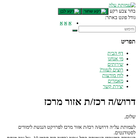
דלג לתוכן רצוי/Skip to content
בחר צבע רקע
גודל פונט באתר:
תפריט ראשי
א
א
א
אזור תוכן מרכזי
חלק תחתון באתר
תפריט
עמוד צור קשר
afsdfas
דף הבית
מי אנחנו
שירותים
רוצים לעזור?
לוח מודעות
מאמרים
יצירת קשר
דרוש/ה רכז/ת אזור מרכז
שלום,
לעמותת על״ה דרוש/ה רכז/ת אזור מרכז לפרויקט הנגשת לימודים
לסטודנטים.