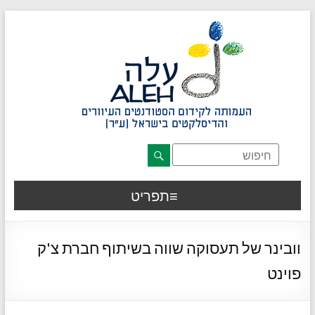
דלג לתוכן רצוי/Skip to content
תפריט ראשי
אזור תוכן מרכזי
חלק תחתון באתר
עמוד צור קשר
afsdfas
תפריט
וובינר של תעסוקה שווה בשיתוף חברת צ'ק
פוינט