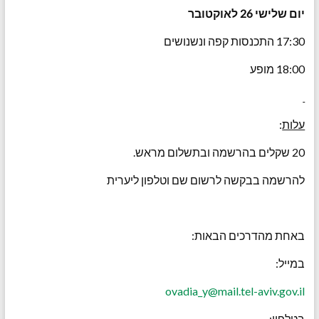
יום שלישי 26 לאוקטובר
17:30 התכנסות קפה ונשנושים
18:00 מופע
עלות
:
20 שקלים בהרשמה ובתשלום מראש.
להרשמה בבקשה לרשום שם וטלפון ליערית
באחת מהדרכים הבאות:
במייל:
ovadia_y@mail.tel-aviv.gov.il
‏בטלפון: