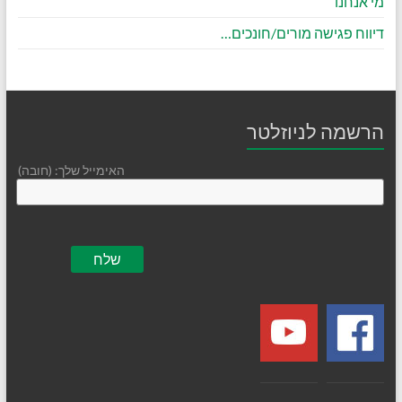
מי אנחנו
דיווח פגישה מורים/חונכים…
הרשמה לניוזלטר
האימייל שלך: (חובה)