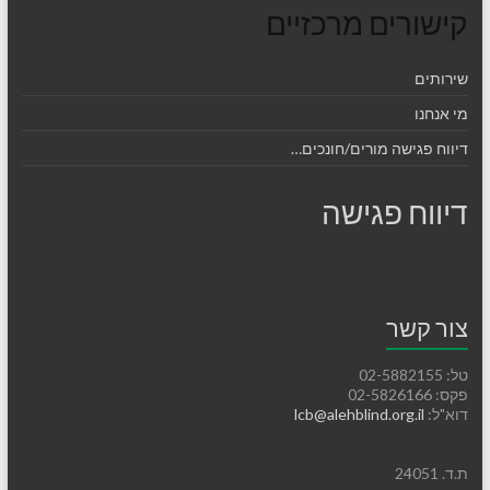
קישורים מרכזיים
שירותים
מי אנחנו
דיווח פגישה מורים/חונכים…
דיווח פגישה
צור קשר
טל: 02-5882155
פקס: 02-5826166
דוא"ל:
lcb@alehblind.org.il
ת.ד. 24051