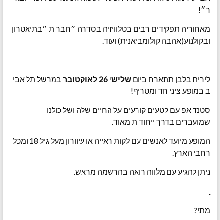
ר״!
מאחוריה תפקידים רבים בטלוויזיה ‏בסדרה ״חברות ״בתיאטרון
ובקולנוע(אהבה קולומביאנית) ועוד.
לירית ‏בלבן תתארח ‏ביום
שלישי 26 לאוקטובר
במרשל תל אבי
ב במופע ציני חד ומטריף!
סטנד אפ עם קטעים קורעים על החיים שלה ושל כולנו
שמועברים בדרך ייחודית מאוד.
המופע מיועד לאנשים עם לקות ראייה או עיוורון מעל גיל 18 ומכל
רחבי הארץ.
ניתן להגיע עם מלווה רואה בהרשמה מראש.
מתי
?