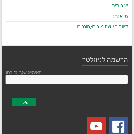
שירותים
מי אנחנו
דיווח פגישה מורים/חונכים…
הרשמה לניוזלטר
האימייל שלך: (חובה)