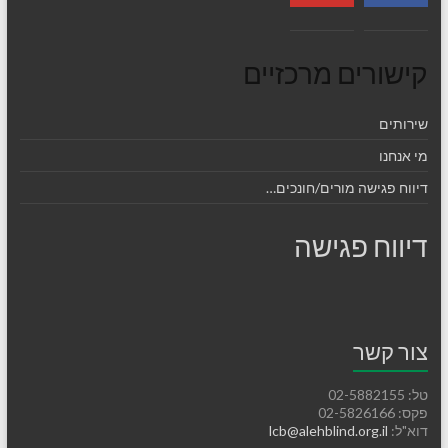
קישורים מרכזיים
שירותים
מי אנחנו
דיווח פגישה מורים/חונכים…
דיווח פגישה
צור קשר
טל: 02-5882155
פקס: 02-5826166
דוא"ל:
lcb@alehblind.org.il