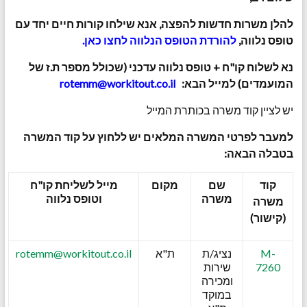
להלן משרות חדשות להפצה, אנא שילחו קורות חיים יחד עם
טופס נלווה,
להורדת הטופס הנלווה לחצו כאן
.
נא לשלוח קו"ח + טופס נלווה עדכני (שכולל מספר ת.ז של
המועמדים) למייל הבא:
rotemm@workitout.co.il
יש לציין קוד משרה בכותרת המייל
למעבר לפרטי המשרה המלאים יש ללחוץ על קוד המשרה
בטבלה הבאה:
קוד
שם
מקום
מייל לשליחת קו"ח
משרה
וטופס נלווה
משרה
(קישור)
M-
נציג/ת
ת"א
rotemm@workitout.co.il
7260
שירות
ומכירה
במוקד