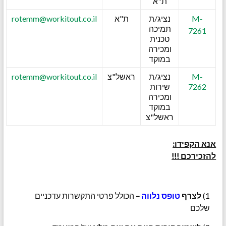
ת"א
M-
נציג/ת
ת"א
rotemm@workitout.co.il
תמיכה
7261
טכנית
ומכירה
במוקד
M-
נציג/ת
ראשל"צ
rotemm@workitout.co.il
7262
שירות
ומכירה
במוקד
ראשל"צ
אנא הקפידו:
להזכירכם !!!
1)
לצרף
טופס נלווה
–
הכולל פרטי התקשרות עדכניים
שלכם