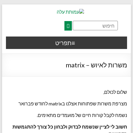
דלג לתוכן רצוי/Skip to content
תפריט ראשי
אזור תוכן מרכזי
חלק תחתון באתר
עמוד צור קשר
afsdfas
תפריט
משרות לאיוש – matrix
שלום לכולם,
מצרפת משרות שפתוחות אצלנו בmatrix לחודש פברואר
נשמח לקבל קורות חיים של מועמדים מתאימים.
חשוב לי לציין שנשמח לבדוק ולבחון כל צורך להתגמשות