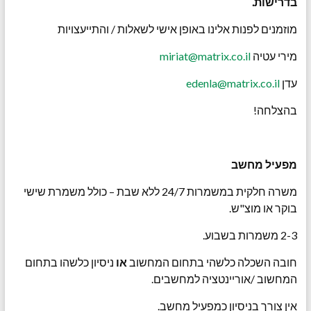
בדרישות
.
מוזמנים לפנות אלינו באופן אישי לשאלות / והתייעצויות
מירי עטיה
miriat@matrix.co.il
עדן
edenla@matrix.co.il
בהצלחה!
מפעיל מחשב
משרה חלקית במשמרות 24/7 ללא שבת – כולל משמרת שישי
בוקר או מוצ"ש.
2-3 משמרות בשבוע.
חובה השכלה כלשהי בתחום המחשוב
או
ניסיון כלשהו בתחום
המחשוב /אוריינטציה למחשבים.
אין צורך בניסיון כמפעיל מחשב.