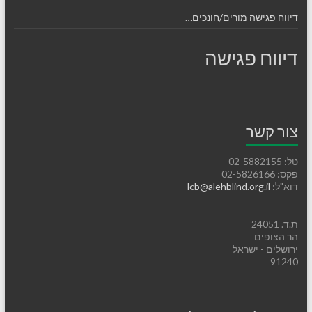
דיווח פגישה מורים/חונכים…
דיווח פגישה
צור קשר
טל: 02-5882155
פקס: 02-5826166
דוא"ל:
lcb@alehblind.org.il
ת.ד. 24051
הר הצופים
ירושלים - ישראל
91240