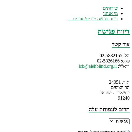
שירותים
מי אנחנו
דיווח פגישה מורים/חונכים…
דיווח פגישה
צור קשר
טל: 02-5882155
פקס: 02-5826166
דוא"ל:
lcb@alehblind.org.il
ת.ד. 24051
הר הצופים
ירושלים - ישראל
91240
תרום לעמותת עלה