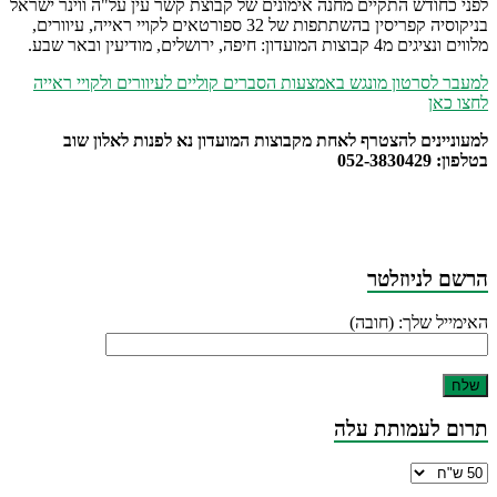
לפני כחודש התקיים מחנה אימונים של קבוצת קשר עין על"ה ווינר ישראל
בניקוסיה קפריסין בהשתתפות של 32 ספורטאים לקויי ראייה, עיוורים,
מלווים ונציגים מ4 קבוצות המועדון: חיפה, ירושלים, מודיעין ובאר שבע.
למעבר לסרטון מונגש באמצעות הסברים קוליים לעיוורים ולקויי ראייה
לחצו כאן
למעוניינים להצטרף לאחת מקבוצות המועדון נא לפנות לאלון שוב
בטלפון: 052-3830429
הרשם לניוזלטר
האימייל שלך: (חובה)
תרום לעמותת עלה