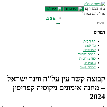
דלג לתוכן רצוי/Skip to content
בחר צבע רקע
גודל פונט באתר:
תפריט ראשי
א
א
א
אזור תוכן מרכזי
חלק תחתון באתר
תפריט
עמוד צור קשר
afsdfas
דף הבית
מי אנחנו
שירותים
רוצים לעזור?
לוח מודעות
מאמרים
יצירת קשר
קבוצת קשר עין על"ה ווינר ישראל
– מחנה אימונים ניקוסיה קפריסין
2024