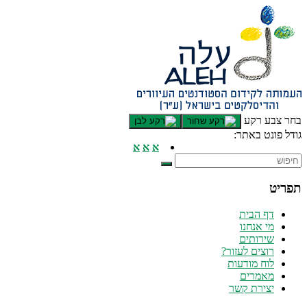
דלג לתוכן רצוי/Skip to content
תפריט ראשי
אזור תוכן מרכזי
חלק תחתון באתר
עמוד צור קשר
afsdfas
בחר צבע רקע
גודל פונט באתר:
א
א
א
תפריט
דף הבית
מי אנחנו
שירותים
רוצים לעזור?
לוח מודעות
מאמרים
יצירת קשר