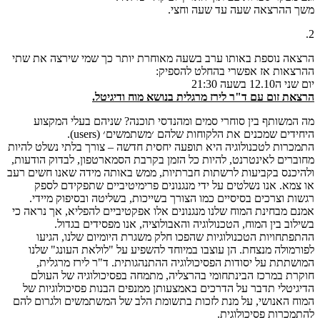
משך ההרצאה שעה עד שעה וחצי.
2.
הרצאה נוספת באותו ערב בשעה מאוחרת יותר כך שמי שירצה את שתי
ההרצאות אז אפשרי בהחלט להספיק:
יום שני ה12.10 בשעה 21:30
הרצאת זום עם ד"ר לירז מרגלית בנושא מוח ודיגיטל.
מה המשותף בין סוחרי סמים ומהנדסי תוכנה? שניהם בעלי המקצוע
היחידים שמכנים את הלקוחות שלהם ׳משתמשים׳ (users).
התמכרות לטכנולוגיה היא תופעה יחסית חדשה – צורך בלתי נשלט להיות
מחוברים לאינטרנט, להיות כל הזמן בקרבת הסמארטפון, לבדוק הודעות,
ולהיכנס בקביעות לרשתות חברתיות, ממש באותה מידה שאנו חשים רעב
או צמא. אנו נשלטים על ידי מנגנונים פרימיטיביים שתפקידם לספק
רגשות וצרכים בסיסיים כמו הצורך בשייכות, בשליטה ובסיפוק מיידי.
אמנם מבחינת המוח שלנו מנגנונים אלו אפקטיביים להפליא, אך נראה כי
בשילוב בין המוח, הטכנולוגיה והאבולוציה, אנו מפסידים בגדול.
ההתפתחויות הטכנולוגיות שהפכו חלק משגרת היומיום שלנו, הגיעו
לפורמולה מנצחת. הן עוצבו במיוחד להשפיע על "לולאת העונג" שלנו
המושתתת על יסודות הפסיכולוגיה ההתנהגותית. ד"ר לירז מרגלית,
חוקרת במרכז הבינתחומי בהרצליה, מתמחה בפסיכולוגיה של העולם
הדיגיטלי תדבר על הדרכים באמצעותן ממנפים הבנות פסיכולוגיות של
המוח האנושי, על מנת לזכות בתשומת הלב של המשתמשים ולגרום להם
להתמכרות פסיכולוגית.