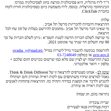
ד"ר לירז מרגלית, היא פסיכולוגית ומרצה בחוג לפסיכולוגיה במרכז
הבינתחומי בהרצליה. בנוסף, לירז משמשת כיום כפסיכולוגית חווית לקוח
בחברת ClickTale.
עלות:
ההרצאות חינמיות לחברי/ות מרשל תל אביב .
מי שאינו חבר מרשל תל אביב –מוזמנים להירשם בעלות של 10 שח לכל
הרצאה.
מי שרוצה לשלם חברות חדשה לשנת תשפ"א –ניתן לשלם חברות על סך
90 שח תשלום חד שנתי עד אוגוסט 2021.
להרשמה בבקשה להעביר מייל ליערית במייל
ovadia_y@mail.tel-
aviv.gov.il
או בטלפון
03-7248049
בעת ההרשמה יש לציין שם מלא כמו שרשום בכרטיס הזום שלכם +
טלפון + דואר אלקטרוני.
שימו לב
– אנחנו מצטרפים להרצאה זו של Think & Drink Different.
נאמר למרצים שיהיו משתתפים עם לקות ראייה ועיוורון והם ישתדלו
להנגיש ולדבר את המצגת במידה ותהיה כזו. ההרצאות פתוחות לאנשים
עם לקות ראייה או עיוורון.
נתראה בזום, חג שמח!
יערית עובדיה
רכזת פעילויות פנאי לצעירים