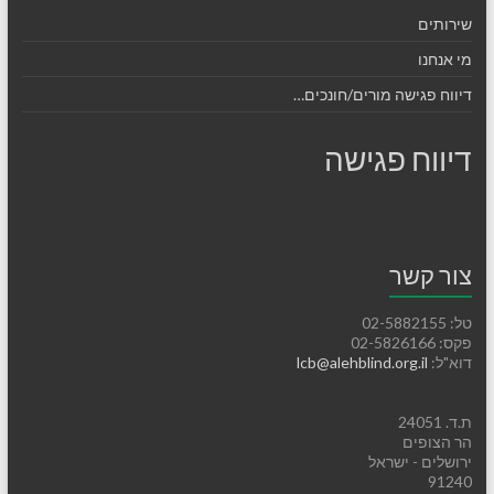
שירותים
מי אנחנו
דיווח פגישה מורים/חונכים…
דיווח פגישה
צור קשר
טל: 02-5882155
פקס: 02-5826166
דוא"ל:
lcb@alehblind.org.il
ת.ד. 24051
הר הצופים
ירושלים - ישראל
91240