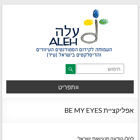
דלג לתוכן רצוי/Skip to content
תפריט ראשי
אזור תוכן מרכזי
חלק תחתון באתר
עמוד צור קשר
afsdfas
תפריט
אפליקציית BE MY EYES
להלן הודעה מנגישות ישראל
: