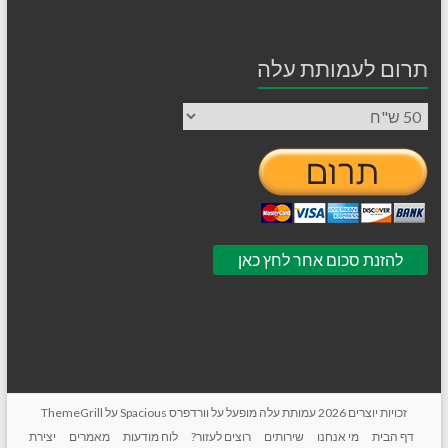
תרום לעמותת עלה
זכויות יוצרים 2026
עמותת עלה
מופעל על
וורדפרס
Spacious על
ThemeGrill
דף הבית
מי אנחנו
שירותים
רוצים לעזור?
לוח מודעות
מאמרים
יצירת