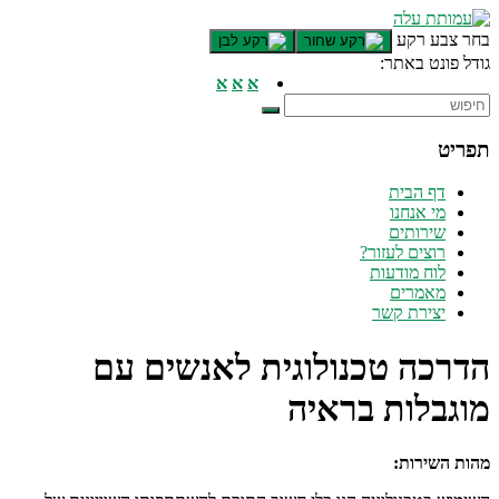
דלג לתוכן רצוי/Skip to content
בחר צבע רקע
גודל פונט באתר:
תפריט ראשי
א
א
א
אזור תוכן מרכזי
חלק תחתון באתר
תפריט
עמוד צור קשר
afsdfas
דף הבית
מי אנחנו
שירותים
רוצים לעזור?
לוח מודעות
מאמרים
יצירת קשר
הדרכה טכנולוגית לאנשים עם
מוגבלות בראיה
מהות השירות: