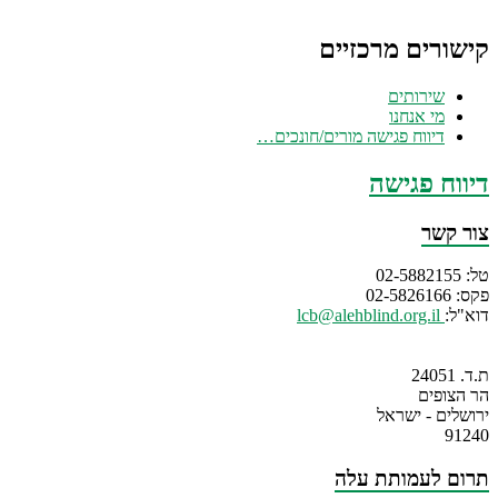
קישורים מרכזיים
שירותים
מי אנחנו
דיווח פגישה מורים/חונכים…
דיווח פגישה
צור קשר
טל: 02-5882155
פקס: 02-5826166
דוא"ל:
lcb@alehblind.org.il
ת.ד. 24051
הר הצופים
ירושלים - ישראל
91240
תרום לעמותת עלה