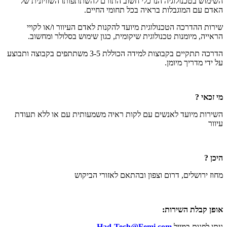
השימוש בטכנולוגיה הנו כלי חשוב התורם להשתתפותו השוויונית של
האדם עם המוגבלות בראיה בכל תחומי החיים.
שירות ההדרכה הטכנולוגית מיועד להקנות לאדם העיוור ו/או לקויי
הראייה, מיומנות טכנולוגית שיקומית, כגון שימוש בסלולר ומחשוב.
הדרכה תתקיים בקבוצות למידה הכוללת 3-5 משתתפים בקבוצה ותבוצע
על ידי מדריך מיומן.
מי זכאי ?
השירות מיועד לאנשים עם לקות ראיה משמעותית עם או ללא תעודת
עיוור
היכן ?
מחוז ירושלים, דרום וצפון ובהתאם לאזורי הביקוש
אופן קבלת השירות:
ניתן לפנות במייל
Had-Tech@Femi.com