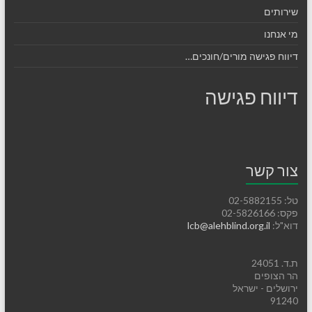
שירותים
מי אנחנו
דיווח פגישה מורים/חונכים…
דיווח פגישה
צור קשר
טל: 02-5882155
פקס: 02-5826166
דוא"ל:
lcb@alehblind.org.il
ת.ד. 24051
הר הצופים
ירושלים - ישראל
91240