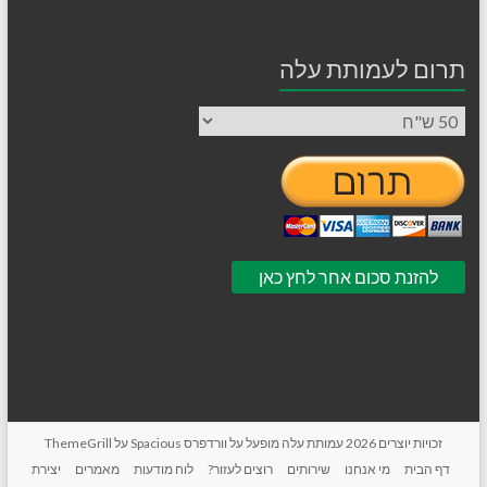
תרום לעמותת עלה
זכויות יוצרים 2026
עמותת עלה
מופעל על
וורדפרס
Spacious על
ThemeGrill
דף הבית
מי אנחנו
שירותים
רוצים לעזור?
לוח מודעות
מאמרים
יצירת