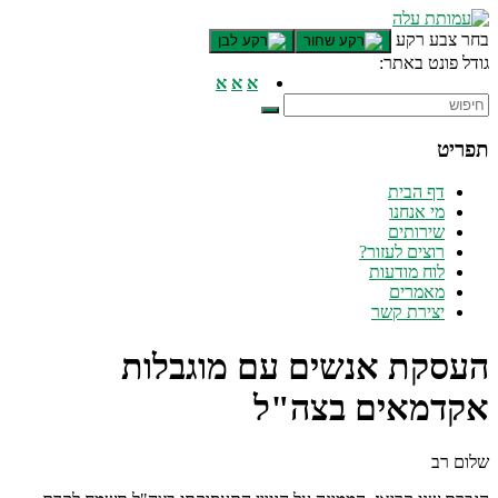
דלג לתוכן רצוי/Skip to content
בחר צבע רקע
גודל פונט באתר:
תפריט ראשי
א
א
א
אזור תוכן מרכזי
חלק תחתון באתר
תפריט
עמוד צור קשר
afsdfas
דף הבית
מי אנחנו
שירותים
רוצים לעזור?
לוח מודעות
מאמרים
יצירת קשר
העסקת אנשים עם מוגבלות
אקדמאים בצה"ל
שלום רב