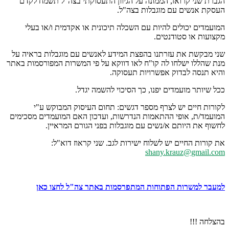
הגברת שני קרואז, הממונה על הגיוון התעסוקתי בצה"ל תשמח לקדם
העסקת אנשים עם מוגבלות בצה"ל.
המועמדים יכולים להיות עם השכלה תיכונית או אקדמית ו/או בעלי
מקצועות או סטודנטים.
שני מבקשת את עזרתנו בהפצת המידע לאנשים עם מוגבלות בראיה על
מנת שהללו ישלחו לה קו"ח לאו דווקא על פי המשרות המפורסמות באתר
והיא תנסה לבדוק אפשרויות תעסוקה.
ככל שיותר מועמדים יפנו, כך הסיכוי להשמה יגדל.
לקורות חיים יש לצרף מספר דגשים: תחום העיסוק המבוקש ע"י
המועמד/ת, אופי ההתאמות הנדרשות, ועדכון האם המועמדים מסכימים
לחשוף את היותם א/נשים עם מוגבלות בפני הגורם המראיין.
את קורות החיים יש לשלוח ישירות לגב. שני קראוז דוא"ל:
shany.krauz@gmail.com
למעבר למשרות הפתוחות המתפרסמות באתר צה"ל לחצו כאן
בהצלחה !!!