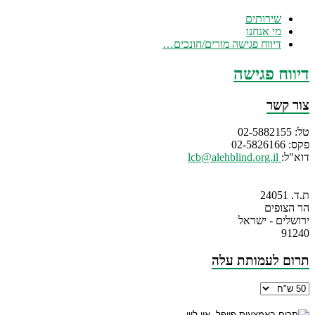
שירותים
מי אנחנו
דיווח פגישה מורים/חונכים…
דיווח פגישה
צור קשר
טל: 02-5882155
פקס: 02-5826166
דוא"ל:
lcb@alehblind.org.il
ת.ד. 24051
הר הצופים
ירושלים - ישראל
91240
תרום לעמותת עלה