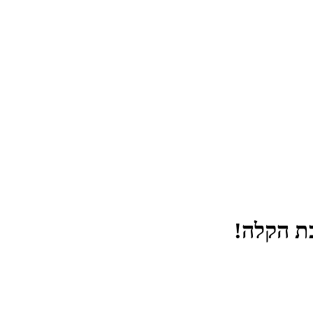
דלג לתוכן רצוי/Skip to content
תפריט ראשי
אזור תוכן מרכזי
חלק תחתון באתר
עמוד צור קשר
afsdfas
בת הקלה!