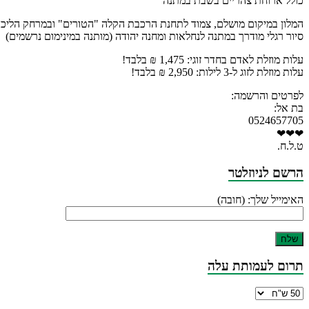
כולל ארוחת צהריים בשבת במתנה
המלון במיקום מושלם, צמוד לתחנת הרכבת הקלה "הטורים" ובמרחק הליכה
סיור רגלי מודרך במתנה לנחלאות ומחנה יהודה (מותנה במינימום נרשמים)
עלות מוזלת לאדם בחדר זוגי: 1,475 ₪ בלבד!
עלות מוזלת לזוג ל-3 לילות: 2,950 ₪ בלבד!
לפרטים והרשמה:
בת אל:
0524657705
❤❤❤
ט.ל.ח.
הרשם לניוזלטר
האימייל שלך: (חובה)
תרום לעמותת עלה