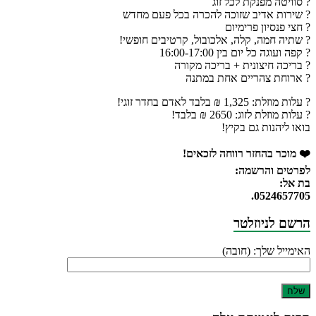
? סוויטה מפנקת לכל זוג
? שירות אדיב שזוכה להכרה בכל פעם מחדש
? חצי פנסיון פרימיום
? שתיה חמה, קלה, אלכובול, קרטיבים חופשי!
? קפה ועוגה כל יום בין 16:00-17:00
? בריכה חיצונית + בריכה מקורה
? ארוחת צהריים אחת במתנה
? עלות מוזלת: 1,325 ₪ בלבד לאדם בחדר זוגי!
? עלות מוזלת לזוג: 2650 ₪ בלבד!
בואו ליהנות גם בקיץ!
❤️ מוכר בהחזר רווחה לזכאים!
לפרטים והרשמה:
בת אל:
0524657705.
הרשם לניוזלטר
האימייל שלך: (חובה)