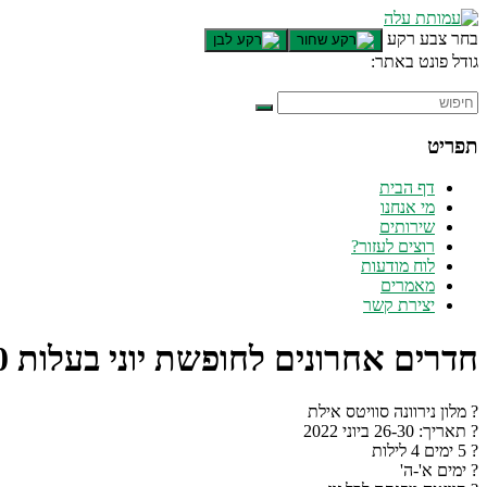
בחר צבע רקע
גודל פונט באתר:
תפריט
דף הבית
מי אנחנו
שירותים
רוצים לעזור?
לוח מודעות
מאמרים
יצירת קשר
חדרים אחרונים לחופשת יוני בעלות 2,650 שח בלבד לזוג! מלון נירוונה סוויטס אילת 26.6!
? מלון נירוונה סוויטס אילת
? תאריך: 26-30 ביוני 2022
? 5 ימים 4 לילות
? ימים א'-ה'