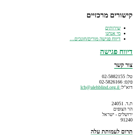
קישורים מרכזיים
שירותים
מי אנחנו
דיווח פגישה מורים/חונכים…
דיווח פגישה
צור קשר
טל: 02-5882155
פקס: 02-5826166
דוא"ל:
lcb@alehblind.org.il
ת.ד. 24051
הר הצופים
ירושלים - ישראל
91240
תרום לעמותת עלה