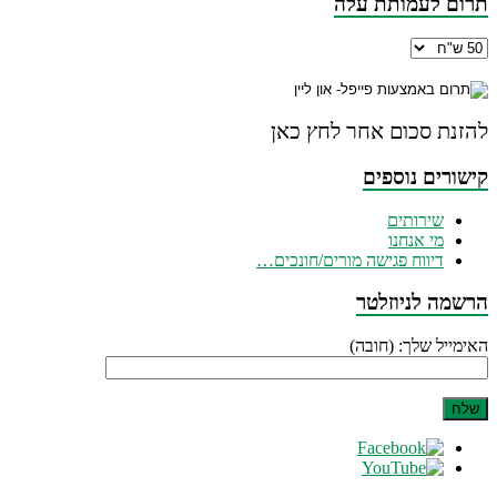
תרום לעמותת עלה
להזנת סכום אחר לחץ כאן
קישורים נוספים
שירותים
מי אנחנו
דיווח פגישה מורים/חונכים…
הרשמה לניוזלטר
האימייל שלך: (חובה)