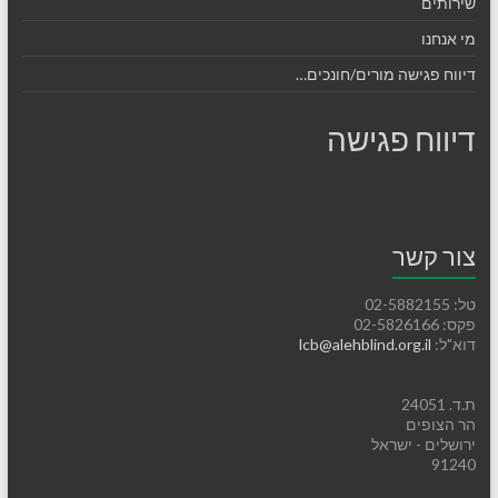
שירותים
מי אנחנו
דיווח פגישה מורים/חונכים…
דיווח פגישה
צור קשר
טל: 02-5882155
פקס: 02-5826166
דוא"ל:
lcb@alehblind.org.il
ת.ד. 24051
הר הצופים
ירושלים - ישראל
91240