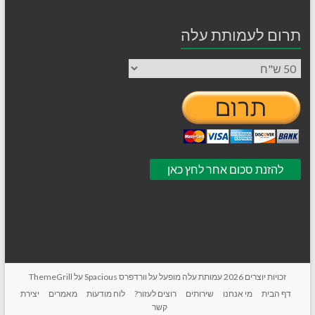
תרום לעמותת עלה
זכויות יוצרים 2026
עמותת עלה
מופעל על
וורדפרס
Spacious על
ThemeGrill
דף הבית
מי אנחנו
שירותים
רוצים לעזור?
לוח מודעות
מאמרים
יצירת
קשר