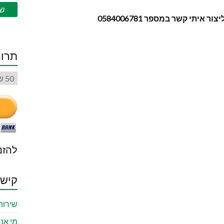
תי קשר במספר 0584006781
תרום
להזנ
קישו
שירות
מי אנח