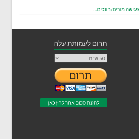
 פגישה מורים/חונכים…
תרום לעמותת עלה