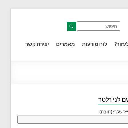
דלג לתוכן רצוי/Skip to content
תפריט ראשי
אזור תוכן מרכזי
חלק תחתון באתר
עמוד צור קשר
afsdfas
עזור?
לוח מודעות
מאמרים
יצירת קשר
 לניוזלטר
יל שלך: (חובה)