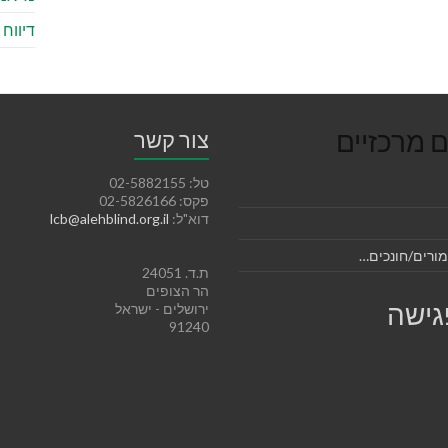
דיווח
ם מרכזיים
צור קשר
טל: 02-5882155
פקס: 02-5826166
דוא"ל:
lcb@alehblind.org.il
מורים/חונכים…
ת.ד. 24051
הר הצופים
פגישה
ירושלים - ישראל
91240