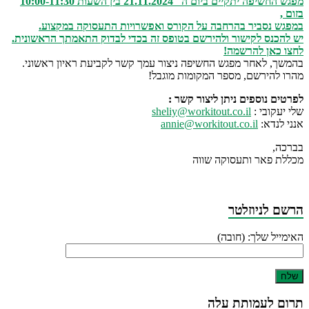
מפגש החשיפה יתקיים ביום ה' 21.11.2024 בין השעות 10:00-11:30
בזום ,
במפגש נסביר בהרחבה על הקורס ואפשרויות התעסוקה במקצוע.
יש להכנס לקישור ולהירשם בטופס זה בכדי לבדוק התאמתך הראשונית.
לחצו כאן להרשמה!
בהמשך, לאחר מפגש החשיפה ניצור עמך קשר לקביעת ראיון ראשוני.
מהרו להירשם, מספר המקומות מוגבל!
לפרטים נוספים ניתן ליצור קשר :
שלי יעקובי :
sheliy@workitout.co.il
אנני לנדא:
annie@workitout.co.il
בברכה,
מכללת פאר ותעסוקה שווה
הרשם לניוזלטר
האימייל שלך: (חובה)
תרום לעמותת עלה