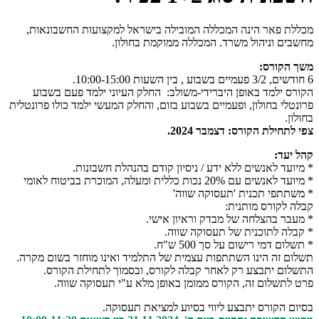
מכללת פאר הינה המכללה המובילה בישראל למקצועות החשבונאות,
מחשבים וניהול משרד. המכללה ממוקמת בחולון.
משך הקורס:
6 חודשים, 3/2 פעמיים בשבוע , בין השעות 10:00-15:00.
הקורס ילמד באופן היברידי-משולב: החלק העיוני ילמד פעם בשבוע
פרונטלי בחולון, ופעמיים בשבוע בזום, והחלק המעשי ילמד כולו פרונטלית
בחולון.
צפי לתחילת הקורס: דצמבר 2024.
קהל יעד:
* מיועד לאנשים ללא ידע / ניסיון קודם בהנהלת חשבונות.
* מיועד לאנשים עם 20% נכות כללית ומעלה, המוכרת בביטוח לאומי
* משתתפי תכנית 'תעסוקה שווה'
קבלה לקורס מותנית:
* מעבר בהצלחה של מבדק וראיון אישי.
* קבלה לתוכנית של תעסוקה שווה.
* תשלום דמי רישום על סך 500 ש"ח.
תשלום זה הינו השתתפות עצמית של התלמיד ואינו מוחזר בשום מקרה.
התשלום יתבצע רק לאחר קבלה לקורס, ובסמוך לתחילת הקורס.
פרט לתשלום זה, הקורס ממומן באופן מלא ע"י תעסוקה שווה.
בסיום הקורס יתבצע ליווי בסיוע למציאת תעסוקה.