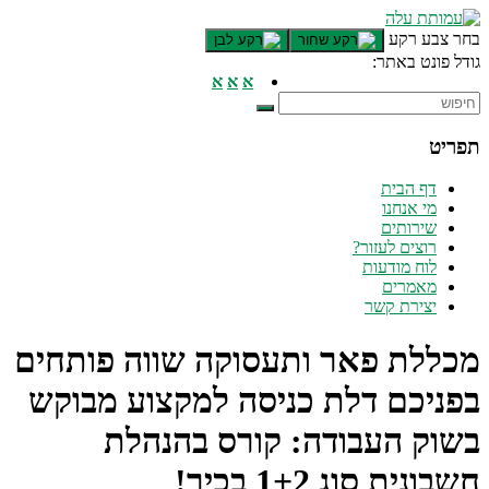
דלג לתוכן רצוי/Skip to content
בחר צבע רקע
גודל פונט באתר:
תפריט ראשי
א
א
א
אזור תוכן מרכזי
חלק תחתון באתר
תפריט
עמוד צור קשר
afsdfas
דף הבית
מי אנחנו
שירותים
רוצים לעזור?
לוח מודעות
מאמרים
יצירת קשר
מכללת פאר ותעסוקה שווה פותחים
בפניכם דלת כניסה למקצוע מבוקש
בשוק העבודה: קורס בהנהלת
חשבונית סוג 1+2 בכיר!