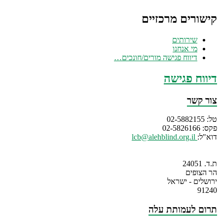
קישורים מרכזיים
שירותים
מי אנחנו
דיווח פגישה מורים/חונכים…
דיווח פגישה
צור קשר
טל: 02-5882155
פקס: 02-5826166
דוא"ל:
lcb@alehblind.org.il
ת.ד. 24051
הר הצופים
ירושלים - ישראל
91240
תרום לעמותת עלה