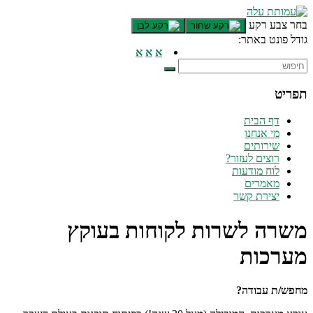
דלג לתוכן רצוי/Skip to content
בחר צבע רקע
גודל פונט באתר:
תפריט ראשי
א
א
א
אזור תוכן מרכזי
חלק תחתון באתר
תפריט
עמוד צור קשר
afsdfas
דף הבית
מי אנחנו
שירותים
רוצים לעזור?
לוח מודעות
מאמרים
יצירת קשר
משרה לשרות לקוחות בעוקץ
מערכות
מחפש/ת עבודה?