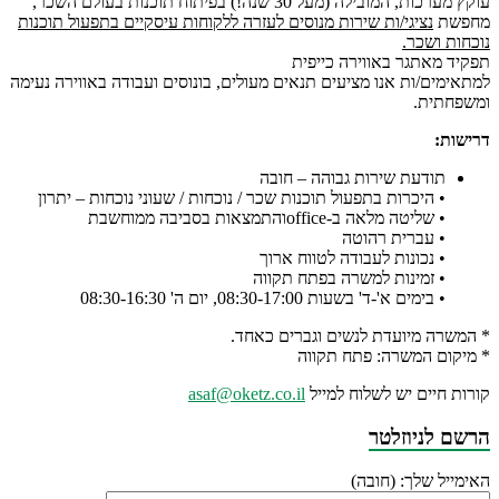
עוקץ מערכות, המובילה (מעל 30 שנה!) בפיתוח תוכנות בעולם השכר,
מחפשת
נציגי/ות שירות מנוסים לעזרה ללקוחות עיסקיים בתפעול תוכנות
נוכחות ושכר.
תפקיד מאתגר באווירה כייפית
למתאימים/ות אנו מציעים תנאים מעולים, בונוסים ועבודה באווירה נעימה
ומשפחתית.
דרישות:
תודעת שירות גבוהה – חובה
• היכרות בתפעול תוכנות שכר / נוכחות / שעוני נוכחות – יתרון
• שליטה מלאה ב-officeוהתמצאות בסביבה ממוחשבת
• עברית רהוטה
• נכונות לעבודה לטווח ארוך
• זמינות למשרה בפתח תקווה
• בימים א'-ד' בשעות 08:30-17:00, יום ה' 08:30-16:30
* המשרה מיועדת לנשים וגברים כאחד.
* מיקום המשרה: פתח תקווה
קורות חיים יש לשלוח למייל
asaf@oketz.co.il
הרשם לניוזלטר
האימייל שלך: (חובה)