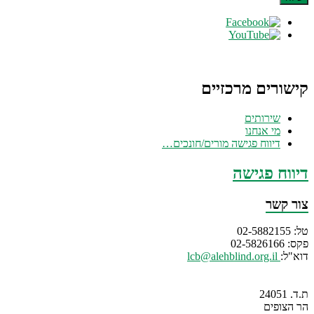
קישורים מרכזיים
שירותים
מי אנחנו
דיווח פגישה מורים/חונכים…
דיווח פגישה
צור קשר
טל: 02-5882155
פקס: 02-5826166
דוא"ל:
lcb@alehblind.org.il
ת.ד. 24051
הר הצופים