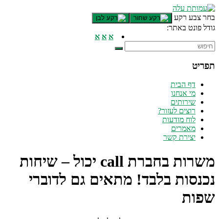
דלג לתוכן רצוי/Skip to content
בחר צבע רקע
גודל פונט באתר:
תפריט ראשי
א
א
א
אזור תוכן מרכזי
חלק תחתון באתר
תפריט
עמוד צור קשר
afsdfas
דף הבית
מי אנחנו
שירותים
רוצים לעזור?
לוח מודעות
מאמרים
יצירת קשר
משרות בחברת call יכול – שיחות
נכנסות בלבד! מתאים גם לדוברי
שפות