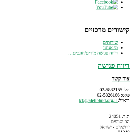
קישורים מרכזיים
שירותים
מי אנחנו
דיווח פגישה מורים/חונכים…
דיווח פגישה
צור קשר
טל: 02-5882155
פקס: 02-5826166
דוא"ל:
lcb@alehblind.org.il
ת.ד. 24051
הר הצופים
ירושלים - ישראל