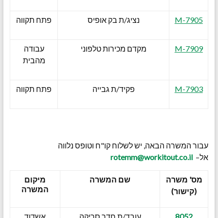
M-7905
נציג/ת בק אופיס
פתח תקווה
M-7909
מקדם מכירות טלפוני
עבודה
מהבית
M-7903
פקיד/ת גבייה
פתח תקווה
עבור המשרה הבאה, יש לשלוח קו"ח וטופס נלווה
אל–
rotemm@workitout.co.il
מס' משרה
שם המשרה
מיקום
המשרה
(קישור)
8052
עובד/ת חדר סריקה
אשדוד