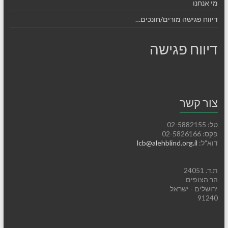
מי אנחנו
דיווח פגישה מורים/חונכים…
דיווח פגישה
צור קשר
טל: 02-5882155
פקס: 02-5826166
דוא"ל:
lcb@alehblind.org.il
ת.ד. 24051
הר הצופים
ירושלים - ישראל
91240