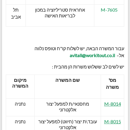
M-7605
אחראית סטריליזציה במכון
תל
לבריאות האישה
אביב
עבור המשרה הבאה, יש לשלוח קו"ח וטופס נלווה
אל–
avitall@workitout.co.il
יש לשים לב ששלוש משרות הן מהבית :
מס'
שם המשרה
מיקום
המשרה
משרה
M-8014
מחסנאי/ת למפעל יצור
נתניה
אלקטרוני
M-8015
עובד\ת יצור (חיווט) למפעל יצור
נתניה
אלקטרוני