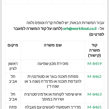
עבור המשרות הבאות, יש לשלוח קו"ח וטופס נלווה
אל–
orh@workitout.co.il
(לחצו על קוד המשרה למעבר
לפרטים)
קוד
שם משרה
מיקום
משרה
(קישור)
M-8459
מזכירת מכון שמיעה
ראשון
לציון
M-8462
מפתח תוכנה בוגר או סטודנט/ית
תל
להנדסת תוכנה או מדמ"ח (שנה ג' או
אביב
שנה ד')
M-8463
איש שימור לקוחות או אדמיניסטרציה
תל
ושירות במוסך
אביב
M-8465
מדריך תעסוקתי לאנשים עם מגבלה
פתח