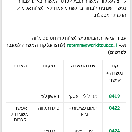
לחיצה על קוד המשרה תוביל לפרטי המשרה באתר עבודה
נגישה ושם ניתן לבחור בהגשת מועמדות או לשלוח אל מייל
הרכזת המטפלת.
עבור המשרות הבאות, יש לשלוח קו"ח וטופס נלווה
אל–
rotemm@workitout.co.il
(לחצו על קוד המשרה למעבר
לפרטים)
קוד
שם המשרה
מיקום
הערות
משרה +
קישור
8419
מנהל ליווי עסקי
ראשון לציון
8422
תאום פגישות –
פתח תקווה
אפשרי
מוקד
משמרות
קצרות
8424
עובד ייצור
גן חיים