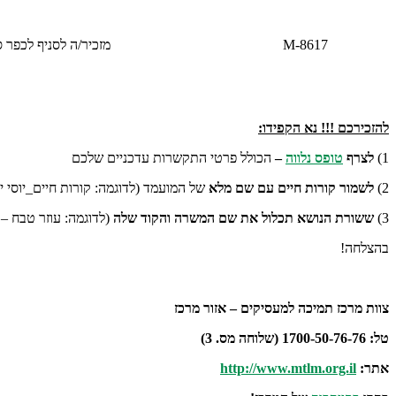
M-8617
מזכיר/ה לסניף לכפר 
להזכירכם !!!
נא הקפידו:
1)
לצרף
טופס נלווה
–
הכולל פרטי התקשרות עדכניים שלכם
2)
לשמור קורות חיים עם שם מלא
של המועמד (לדוגמה: קורות חיים_יוסי יו
3)
ששורת הנושא תכלול את שם המשרה והקוד שלה
(לדוגמה: עוזר טבח – מס
בהצלחה!
צוות מרכז תמיכה למעסיקים – אזור מרכז
טל: 1700-50-76-76 (שלוחה מס. 3)
אתר:
http://www.mtlm.org.il