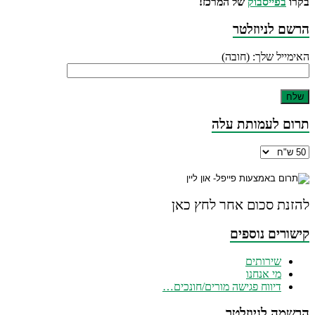
בקרו
בפייסבוק
של המרכז!
הרשם לניוזלטר
האימייל שלך: (חובה)
תרום לעמותת עלה
להזנת סכום אחר לחץ כאן
קישורים נוספים
שירותים
מי אנחנו
דיווח פגישה מורים/חונכים…
הרשמה לניוזלטר