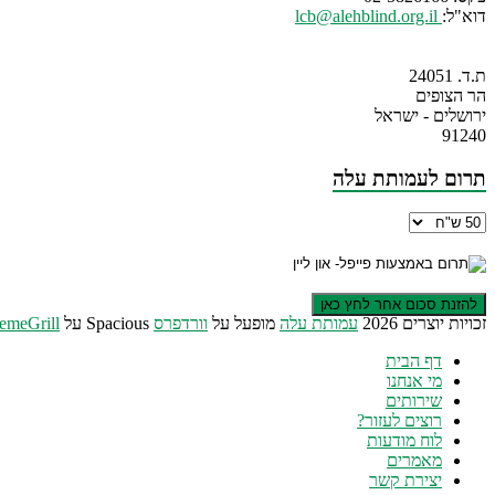
דוא"ל:
lcb@alehblind.org.il
ת.ד. 24051
הר הצופים
ירושלים - ישראל
91240
תרום לעמותת עלה
זכויות יוצרים 2026
עמותת עלה
מופעל על
וורדפרס
Spacious על
emeGrill
דף הבית
מי אנחנו
שירותים
רוצים לעזור?
לוח מודעות
מאמרים
יצירת קשר