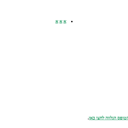
א
א
א
טופס הנלווה לחצו כאן
.