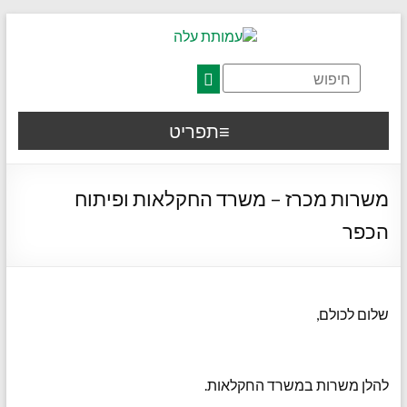
דלג לתוכן רצוי/Skip to content
תפריט ראשי
אזור תוכן מרכזי
חלק תחתון באתר
עמוד צור קשר
afsdfas
תפריט
משרות מכרז – משרד החקלאות ופיתוח
הכפר
שלום לכולם,
להלן משרות במשרד החקלאות.