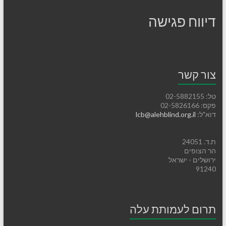
דיווח פגישה
צור קשר
טל: 02-5882155
פקס: 02-5826166
דוא"ל:
lcb@alehblind.org.il
ת.ד. 24051
הר הצופים
ירושלים - ישראל
91240
תרום לעמותת עלה