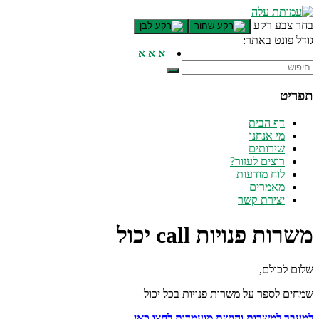
דלג לתוכן רצוי/Skip to content
בחר צבע רקע
גודל פונט באתר:
תפריט ראשי
א
א
א
אזור תוכן מרכזי
חלק תחתון באתר
תפריט
עמוד צור קשר
afsdfas
דף הבית
מי אנחנו
שירותים
רוצים לעזור?
לוח מודעות
מאמרים
יצירת קשר
משרות פנויות call יכול
שלום לכולם,
שמחים לספר על משרות פנויות בכל יכול
למעבר למשרות והגשת מועמדות לחצו כאן