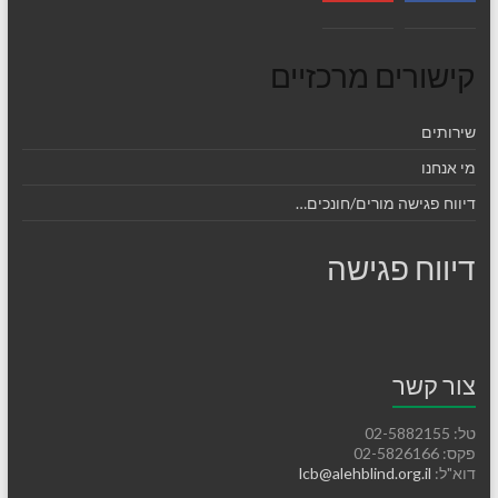
קישורים מרכזיים
שירותים
מי אנחנו
דיווח פגישה מורים/חונכים…
דיווח פגישה
צור קשר
טל: 02-5882155
פקס: 02-5826166
דוא"ל:
lcb@alehblind.org.il