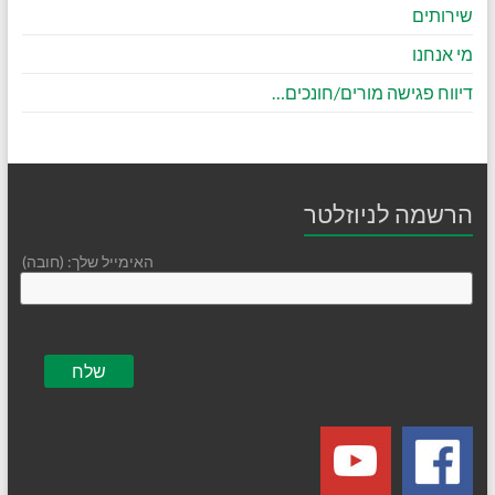
שירותים
מי אנחנו
דיווח פגישה מורים/חונכים…
הרשמה לניוזלטר
האימייל שלך: (חובה)