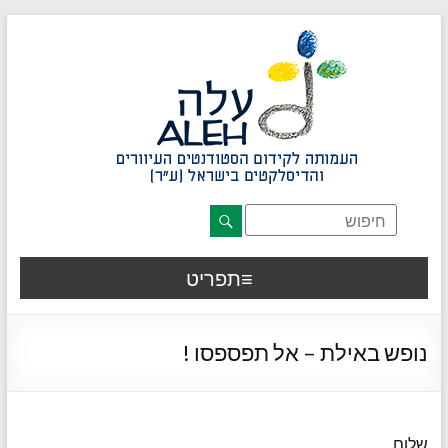
דלג לתוכן רצוי/Skip to content
תפריט ראשי
אזור תוכן מרכזי
חלק תחתון באתר
עמוד צור קשר
afsdfas
תפריט
נופש באילת – אל תפספסו !
שלום