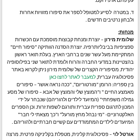
ד. במטרה לסייע למטופל לספר את סיפורו מזוויות אחרות
ולבחון נרטיבים חדשים .
מנחות:
שלומית מירון
– יוצרת ומנחת קבוצות מוסמכת עם הכשרות
ספציפיות בביבליותרפיה. יוצרת הסדנה הוותיקה "סיפור חיים"
המתקיימת מעל עשר שנים ברחבי הארץ. בעלת תואר ראשון
בהצטיינות במדעי החברה והרוח ולומדת לתואר שני בפילוסופיה
יהודית. מסיפוריה הקצרים של שלומית מירון ניתן לקרוא באתר
פסיכולוגיה עברית,
למעבר לאתר לחצו כאן
בין ספריה: הרומן "מורטוריום", "ככה נראה אושר – סיפורים
מאמצע החיים " ו"המוצץ שלי והמוצץ של אבא – סיפורו של מסע
גמילה משפחתי" (המיועד לילדים ולהוריהם) שנבחר על ידי
המכון לתרגום ספרית עברית ותורגם לשפות זרות. וכן הספרים
האלקטרוניים- "מי נבהל מחץ מורעל" ו"כך מצאתי לי חבר"
המיועדים לילדים המתמודדים עם קשיים חברתיים ולהוריהם .
אורטל לוי
– פסיכולוגית קלינית, מטפלת בקליניקה פרטית. מרצה