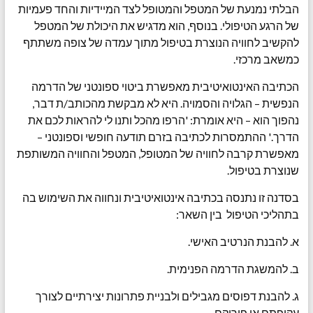
הבלתי נמנעת של המטפל והמטופל לצד המיידיות והחד פעמיות
של הרגע הטיפולי. בנוסף, הוא מדגיש את היכולת של המטפל
להקשיב לחוויה הנוצרת בטיפול מתוך עמדה של צופה משתתף
כמשאב מרכזי.
הכתיבה האינטואיטיבית מאפשרת ביטוי ספונטני של הדרמה
הנפשית – הגלויה והסמויה. היא לא מבקשת מהכותב/ת דבר,
נהפוך הוא – היא אומרת: 'הרפו מהכל ותנו לי להראות לכם את
הדרך.' ההתמסרות לכתיבה בזרם תודעה חופשי וספונטני –
מאפשרת קרבה לחוויה של המטופל, המטפל והחוויה המשותפת
שנוצרת בטיפול.
בסדנה זו נתנסה בכתיבה אינטואיטיבית ונחווה את השימוש בה
בתהליכי הטיפול בין השאר:
א. להבנת הנרטיב האישי.
ב. להמשגת הדרמה הפנימית.
ג. להבנת דפוסים מגבילים ולבניית פתרונות יצירתיים לצורך
עקיפתם או פירוקם.