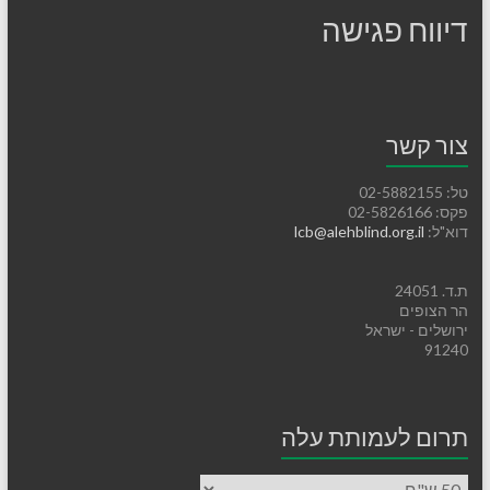
דיווח פגישה
צור קשר
טל: 02-5882155
פקס: 02-5826166
דוא"ל:
lcb@alehblind.org.il
ת.ד. 24051
הר הצופים
ירושלים - ישראל
91240
תרום לעמותת עלה