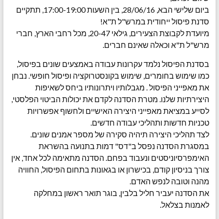
ביום שלישי הבא, 28/06/16, בין השעות 17:00-19:00, תתקיים
סדנת פיסול ייחודית במרש"ל ת"א!
מיועדת לקבוצת הצעירים, גילאי 20-47, מכל רחבי הארץ, חברי
מרש"ל ת"א וכאלה שאינם חברים.
בסדנת הפיסול נלמד עקרונות עבודה באמצעים שונים בפיסול,
כמו שימוש בחומרים, שימוש בקונסטרוקציה ופיסול חופשי. נבחן
את מאפייני הפיסול . מגבלותיו ויתרונותיו ביחס לשאיפות
היצירתיות שלנו. מטרת הסדנה לקדם את יכולות הביטוי הפלסטי,
לסייע במציאת מאפייני היצירה האישיים ולחשוף אפשרויות
טכניות חדשות ותהליכי עבודה חדשים.
לצד תהליכי היצירה תיהיה סקירה של מספר אמנים שונים.
במסגרת הסדנה נפסל ב"דס" דמות בתנועה בהשראת
האימפרסיוניסטים ונעבוד בפחם. הסדנה מתאימה לכל אחד, אין
צורך בניסיון קודם, בכישרון או בגאונות בתחום הפיסול, החוויה
מהנה וטובה לנפש האדם.
את הסדנה יעביר חליל בלבין, בוגר תואר ראשון במחלקה
לאמנות בצלאל.