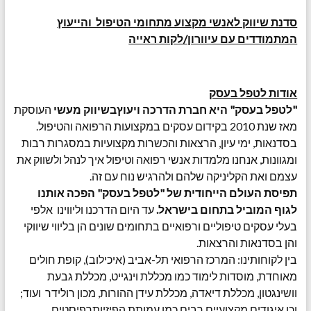
סדנת שיווק לאנשי מקצוע מתחומי הטיפול והייעוץ
המתמודדים עם עיוורון/לקות ראייה
אודות לטפל בעסק
"לטפל בעסק" היא חברת הדרכה ויעוץבשיווק מעשי
העוסקת
מאז שנת 2010 בקידום עסקים במקצועות הרפואה והטיפול.
בסדנאות, ימי עיון, הרצאות והכשרות מקצועיות במסגרות רבות
ומגוונות, אנחנו מלמדות אנשי רפואה וטיפול איך לנהל ולשווק את
עצמם ואת הקליניקה שלהם ולהרגיש נוח עם זה.
תפיסת העולם הייחודית של "לטפל בעסק" הפכה אותנו
לגוף המוביל בתחום בישראל.
עד היום הדרכנו וליווינו אלפי
בעלי עסקים טיפוליים ורפואיים בתחומים שונים הן בליווי שיווקי
והן בסדנאות והרצאות.
בין לקוחותינו: המרכז הרפואי תל-אביב (איכילוב), קופת חולים
מאוחדת, מוסדות לימוד כמו מכללת וינגייט, מכללת גבעת
וושינגטון, מכללת דיאדה, מכללת עידן ההורות, מכון רולידר ועוד;
וכן איגודים מקצועיים רבים כמו עמותת הפיזיותרפיסטים,