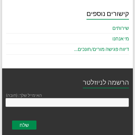
קישורים נוספים
שירותים
מי אנחנו
דיווח פגישה מורים/חונכים…
הרשמה לניוזלטר
האימייל שלך: (חובה)