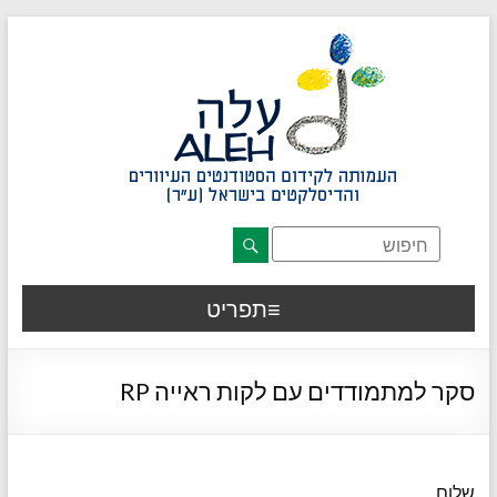
דלג לתוכן רצוי/Skip to content
תפריט ראשי
אזור תוכן מרכזי
חלק תחתון באתר
עמוד צור קשר
afsdfas
תפריט
סקר למתמודדים עם לקות ראייה RP‏
שלום,