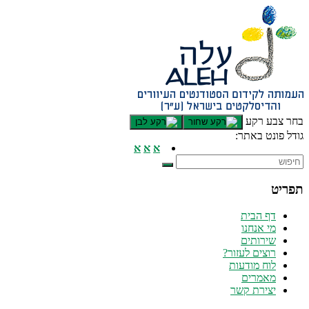
דלג לתוכן רצוי/Skip to content
תפריט ראשי
אזור תוכן מרכזי
חלק תחתון באתר
עמוד צור קשר
afsdfas
בחר צבע רקע
גודל פונט באתר:
א
א
א
תפריט
דף הבית
מי אנחנו
שירותים
רוצים לעזור?
לוח מודעות
מאמרים
יצירת קשר