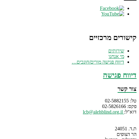
קישורים מרכזיים
שירותים
מי אנחנו
דיווח פגישה מורים/חונכים…
דיווח פגישה
צור קשר
טל: 02-5882155
פקס: 02-5826166
דוא"ל:
lcb@alehblind.org.il
ת.ד. 24051
הר הצופים