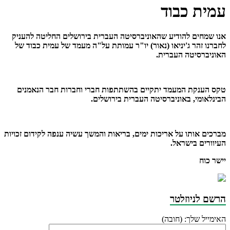
עמית כבוד
אנו שמחים להודיע שהאוניברסיטה העברית בירושלים החליטה להעניק
לחברנו זהר ג'יניאו (נאור) יו"ר עמותת על"ה מעמד של עמית כבוד של
האוניברסיטה העברית.
טקס הענקת המעמד יתקיים בהשתתפות חברי וחברות חבר הנאמנים
הבינלאומי, באוניברסיטה העברית בירושלים.
מברכים אותו על אריכות ימים, בריאות והמשך עשיה ענפה לקידום זכויות
העיוורים בישראל.
יישר כוח
הרשם לניוזלטר
האימייל שלך: (חובה)