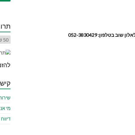
תרום
טלפון: 052-3830429
להזנ
קישו
שירות
מי אנח
דיווח