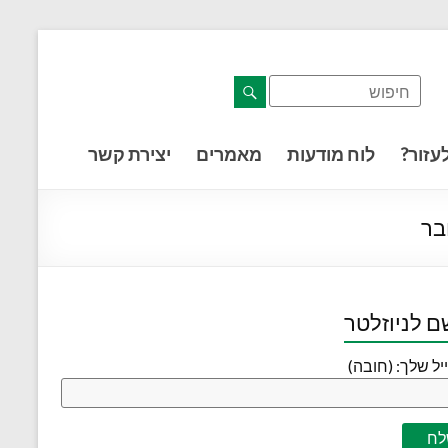
דלג לתוכן רצוי/Skip to content
תפריט ראשי
אזור תוכן מרכזי
חלק תחתון באתר
עמוד צור קשר
afsdfas
עזור?
לוח מודעות
מאמרים
יצירת קשר
בר
 לניוזלטר
יל שלך: (חובה)