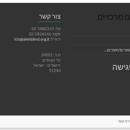
ם מרכזיים
צור קשר
טל: 02-5882155
פקס: 02-5826166
דוא"ל:
lcb@alehblind.org.il
מורים/חונכים…
ת.ד. 24051
הר הצופים
פגישה
ירושלים - ישראל
91240
ירת קשר