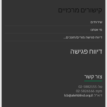
קישורים מרכזיים
שירותים
מי אנחנו
דיווח פגישה מורים/חונכים…
דיווח פגישה
צור קשר
טל: 02-5882155
פקס: 02-5826166
דוא"ל:
lcb@alehblind.org.il