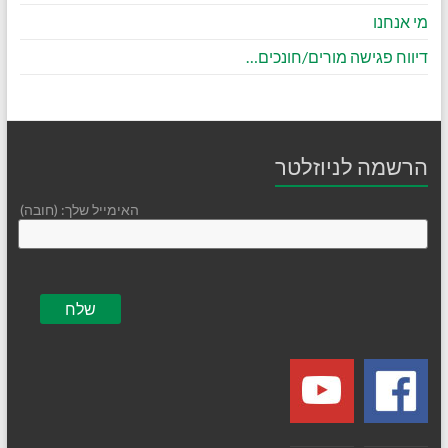
מי אנחנו
דיווח פגישה מורים/חונכים…
הרשמה לניוזלטר
האימייל שלך: (חובה)