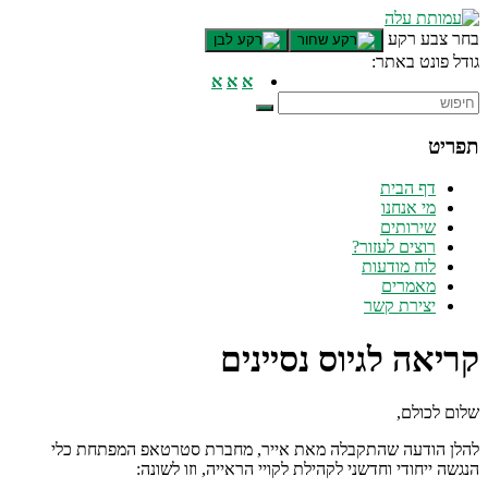
דלג לתוכן רצוי/Skip to content
בחר צבע רקע
גודל פונט באתר:
תפריט ראשי
א
א
א
אזור תוכן מרכזי
חלק תחתון באתר
תפריט
עמוד צור קשר
afsdfas
דף הבית
מי אנחנו
שירותים
רוצים לעזור?
לוח מודעות
מאמרים
יצירת קשר
קריאה לגיוס נסיינים
שלום לכולם,
להלן הודעה שהתקבלה מאת אייר, מחברת סטרטאפ המפתחת כלי
הנגשה ייחודי וחדשני לקהילת לקויי הראייה, וזו לשונה: