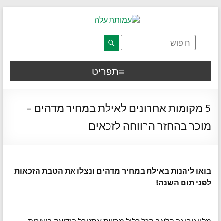
דלג לתוכן רצוי/Skip to content
תפריט ראשי
אזור תוכן מרכזי
חלק תחתון באתר
עמוד צור קשר
afsdfas
תפריט
5 מקומות אחרונים לאילת במחיר מדהים –
מוכר בהחזר הרווחה לזכאים
בואו ליהנות באילת במחיר מדהים ונצלו את הטבת הזכאות
לפני תום השנה!
מלון נירוונה קלאב הכל כלול מרשת אסטרל הידועה בשירות