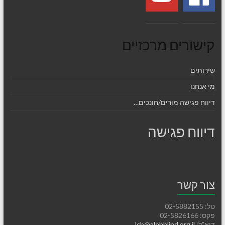
קישורים מרכזיים
שירותים
מי אנחנו
דיווח פגישה מורים/חונכים…
דיווח פגישה
צור קשר
טל: 02-5882155
פקס: 02-5826166
דוא"ל:
lcb@alehblind.org.il