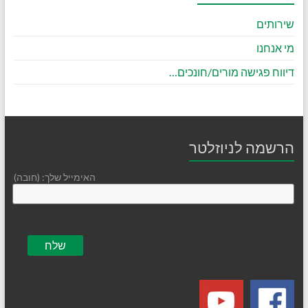
שירותים
מי אנחנו
דיווח פגישה מורים/חונכים…
הרשמה לניוזלטר
האימייל שלך: (חובה)